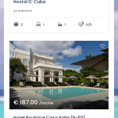
Hostal D´ Cuba
La Habana
2
1
1
0/5
€ 187.00
/noche
Hotel Boutique Casa Italia (R-113)