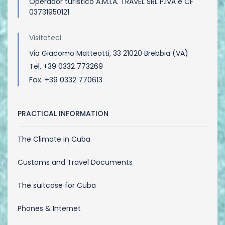
Operador turístico A.M.I.A. TRAVEL SRL P.IVA e CF
03731950121
Visitateci
Via Giacomo Matteotti, 33 21020 Brebbia (VA)
Tel. +39 0332 773269
Fax. +39 0332 770613
PRACTICAL INFORMATION
The Climate in Cuba
Customs and Travel Documents
The suitcase for Cuba
Phones & Internet