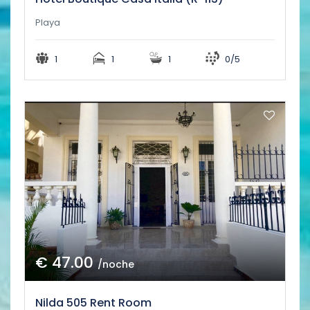
Playa
1
1
1
0/5
€ 47.00
/noche
Nilda 505 Rent Room