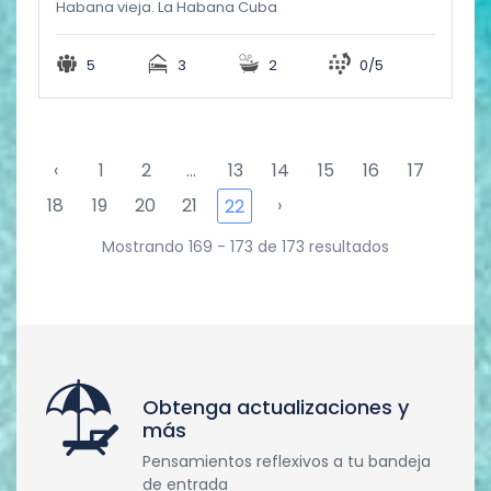
Habana vieja. La Habana Cuba
5
3
2
0/5
‹
1
2
...
13
14
15
16
17
18
19
20
21
›
22
Mostrando 169 - 173 de 173 resultados
Obtenga actualizaciones y
más
Pensamientos reflexivos a tu bandeja
de entrada