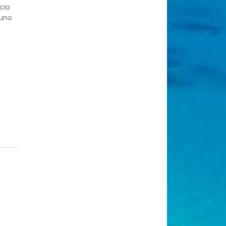
cio
yuno