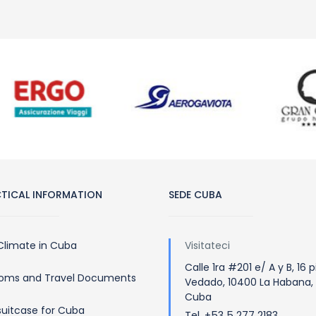
TICAL INFORMATION
SEDE CUBA
Climate in Cuba
Visitateci
Calle 1ra #201 e/ A y B, 16 p
oms and Travel Documents
Vedado, 10400 La Habana,
Cuba
suitcase for Cuba
Tel. +53 5 277 2183