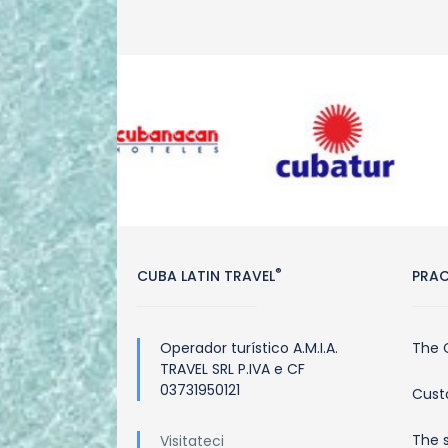
®
CUBA LATIN TRAVEL
PRAC
Operador turístico A.M.I.A.
The 
TRAVEL SRL P.IVA e CF
03731950121
Cust
The 
Visitateci