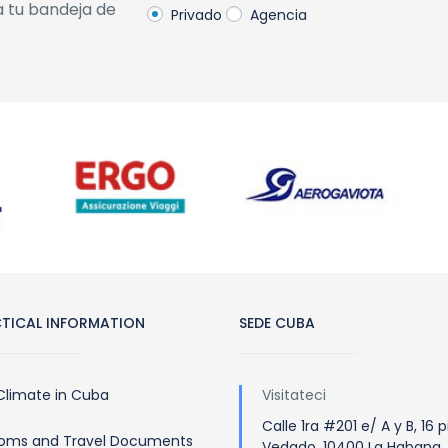
a tu bandeja de
Privado
Agencia
TICAL INFORMATION
SEDE CUBA
Climate in Cuba
Visitateci
Calle 1ra #201 e/ A y B, 16 p
oms and Travel Documents
Vedado, 10400 La Habana,