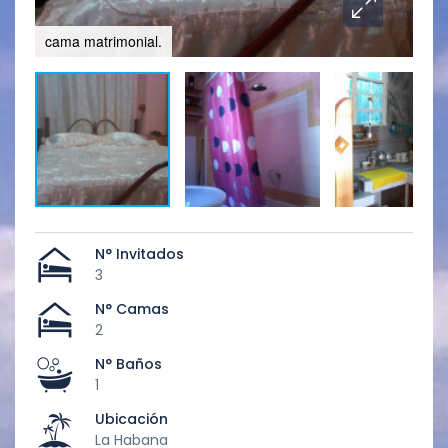
cama matrimonial.
bañ
N° Invitados
3
N° Camas
2
N° Baños
1
Ubicación
La Habana