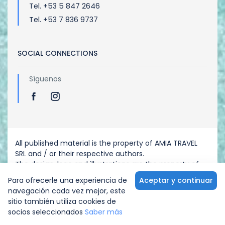
Tel. +53 5 847 2646
Tel. +53 7 836 9737
SOCIAL CONNECTIONS
Síguenos
All published material is the property of AMIA TRAVEL
SRL and / or their respective authors.
The design, logo and illustrations are the property of
AMIA TRAVEL SRL - Any reproduction is prohibited.
Para ofrecerle una experiencia de
Aceptar y continuar
navegación cada vez mejor, este
sitio también utiliza cookies de
€ 200.00
RESERVAR
/noche
Desde
socios seleccionados
Saber más