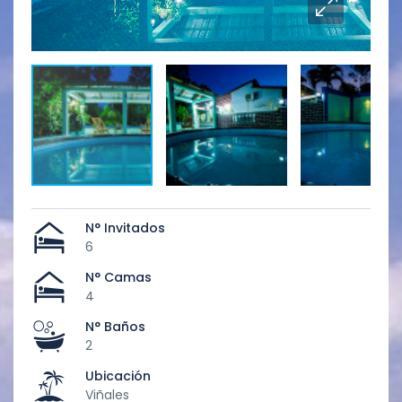
Áre
N° Invitados
6
N° Camas
4
N° Baños
2
Ubicación
Viñales